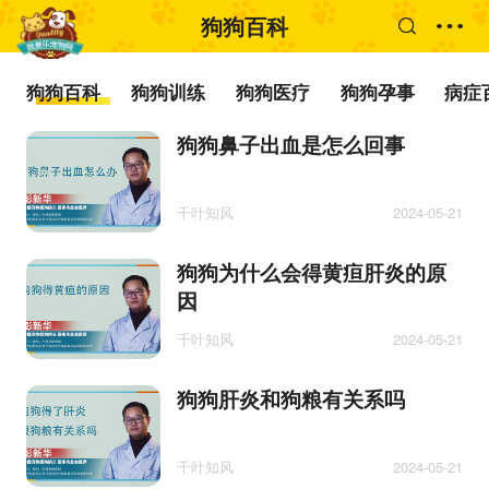
狗狗百科
狗狗百科
狗狗训练
狗狗医疗
狗狗孕事
病症
狗狗鼻子出血是怎么回事
千叶知风
2024-05-21
狗狗为什么会得黄疸肝炎的原
因
千叶知风
2024-05-21
狗狗肝炎和狗粮有关系吗
千叶知风
2024-05-21