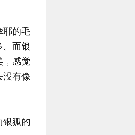
摩耶的毛
多。而银
美，感觉
去没有像
而银狐的