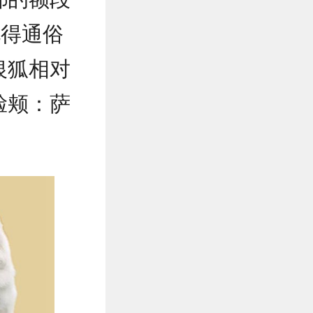
说得通俗
银狐相对
脸颊：萨