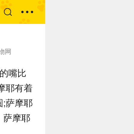
物网
的嘴比
摩耶有着
;萨摩耶
，萨摩耶