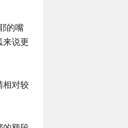
耶的嘴
狐来说更
睛相对较
耶的额段