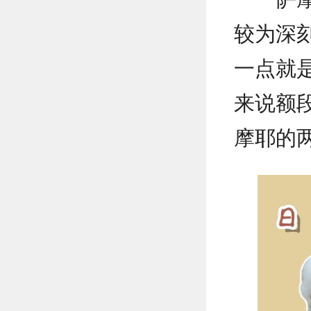
较为深
一点就
来说额
摩耶的