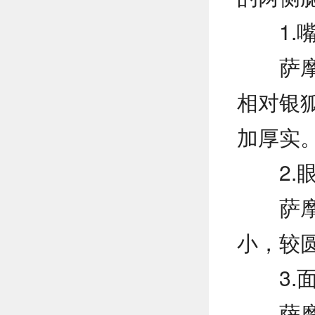
1.
萨
相对银
加厚实
2.
萨
小，较
3.
萨