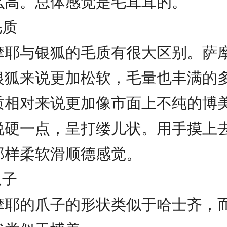
么高。总体感觉是毛茸茸的。
毛质
摩耶与银狐的毛质有很大区别。萨
银狐来说更加松软，毛量也丰满的
质相对来说更加像市面上不纯的博
说硬一点，呈打缕儿状。用手摸上
那样柔软滑顺德感觉。
爪子
摩耶的爪子的形状类似于哈士齐，