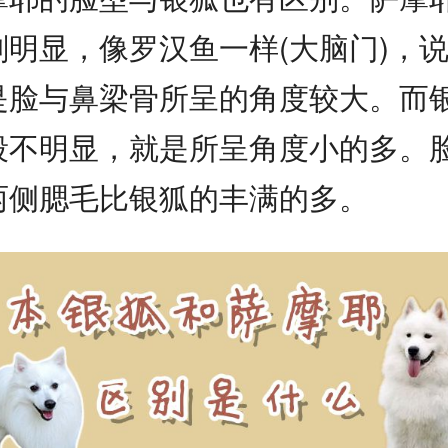
刻明显，像罗汉鱼一样(大脑门)，
是脸与鼻梁骨所呈的角度较大。而
段不明显，就是所呈角度小的多。
两侧腮毛比银狐的丰满的多。