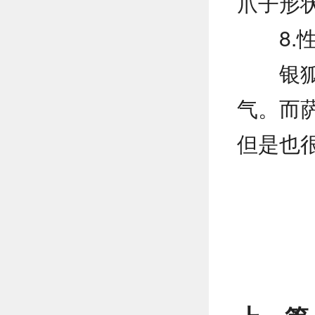
爪子形
8.
银
气。而
但是也