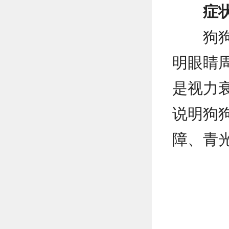
症
狗
明眼睛
是视力
说明狗
障、青