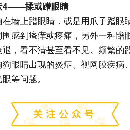
状4——揉或蹭眼睛
狗在墙上蹭眼睛，或是用爪子蹭眼
周围感到瘙痒或疼痛，另外一种蹭
衰退，看不清甚至看不见。频繁的
狗狗眼睛出现的炎症、视网膜疾病
光眼等问题。