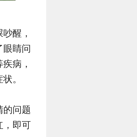
屎吵醒，
了眼睛问
等疾病，
症状。
睛的问题
红，即可