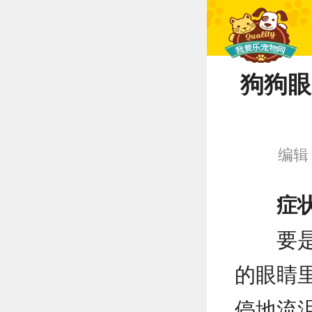
狗狗眼
编辑
症
要
的眼睛
停地流