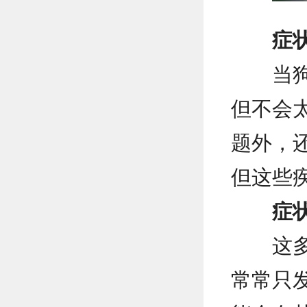
症
当
但不会
题外，
但这些
症
这
常常只