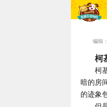
编辑
柯
柯
暗的房
的迹象
但