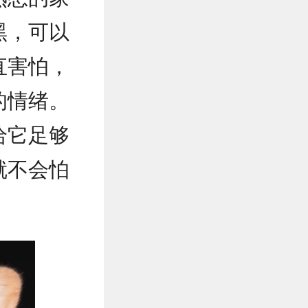
黑，可以
直害怕，
的情绪。
给它足够
就不会怕