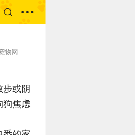
宠物网
散步或阴
狗狗焦虑
。
熟悉的家