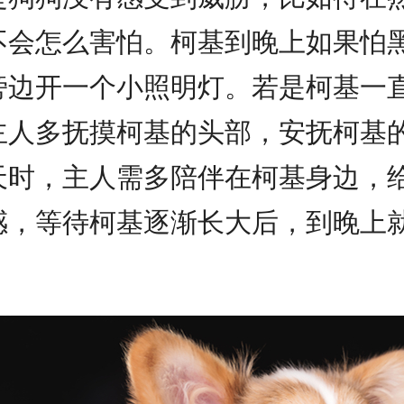
不会怎么害怕。柯基到晚上如果怕
旁边开一个小照明灯。若是柯基一
主人多抚摸柯基的头部，安抚柯基
天时，主人需多陪伴在柯基身边，
感，等待柯基逐渐长大后，到晚上