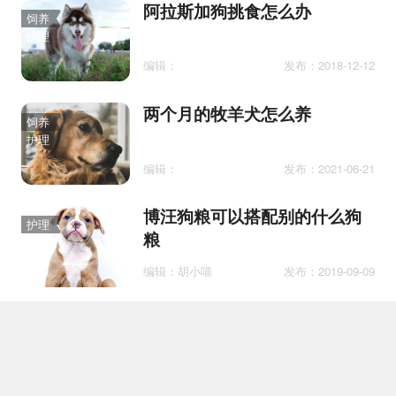
阿拉斯加狗挑食怎么办
饲养
护理
编辑：
发布：2018-12-12
两个月的牧羊犬怎么养
饲养
护理
编辑：
发布：2021-06-21
博汪狗粮可以搭配别的什么狗
护理
粮
编辑：胡小喵
发布：2019-09-09
贵宾犬得了抑郁症怎么办 贵宾
医疗
犬得了抑郁症治疗方法
编辑：气质铲屎官
发布：2018-06-13