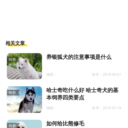
相关文章
养银狐犬的注意事项是什么
饲养
护理
编辑：
发布：2018-09-21
哈士奇吃什么好 哈士奇犬的基
饲养
本饲养四类要点
护理
编辑：
发布：2019-07-19
如何给比熊修毛
饲养