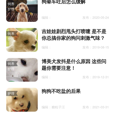
狗晕车吐后怎么缓解
饲养
护理
编辑：
发布：2020-05-24
吉娃娃剧烈甩头打喷嚏 是不是
饲养
你总搞你家的狗问刺激气味？
护理
编辑：
发布：2019-08-15
博美犬发抖是什么原因 这些问
饲养
题你需要注意！
护理
编辑：
发布：2019-12-31
狗狗不吃盐的后果
护理
编辑：糖粒子汪
发布：2021-03-31