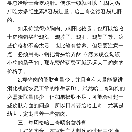
要总给哈士奇吃鸡肝。偶尔一顿就可以了,因为鸡
肝吃太多维生素A容易过量，哈士奇会很容易肥胖
的。
如果你觉得鸡胸肉、鸡肝比较贵，也可以给哈
士奇狗狗买些鸡头、鸡脖子、鸡肝、鸡架子等。这
些价格都不会太贵，也比较有营养。但是要注意一
点：必须用高压锅把骨头给弄酥!不然太硬会划破
小狗的肠子的，那花费的药费可就远远大于鸡肉的
价格了。
2.瘦猪肉的脂肪含量少，并且含有大量能促进
消化机能恢复正常的维生素B1。虽然哈士奇狗狗的
必需摄取量很少，但如果摄取不足，可能会引起一
些皮肤方面的问题，所以日常要给哈士奇，尤其是
幼犬，定期喂养一些猪肉。
三、每周给哈士奇喂食营养膏
再好的肉食，在宠物主人制作的过程中;难免