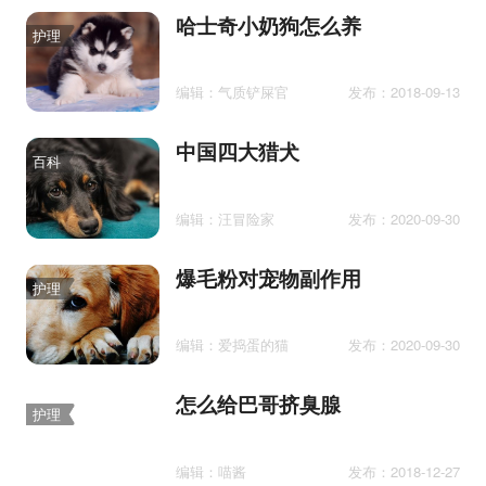
哈士奇小奶狗怎么养
护理
编辑：气质铲屎官
发布：2018-09-13
中国四大猎犬
百科
编辑：汪冒险家
发布：2020-09-30
爆毛粉对宠物副作用
护理
编辑：爱捣蛋的猫
发布：2020-09-30
怎么给巴哥挤臭腺
护理
编辑：喵酱
发布：2018-12-27