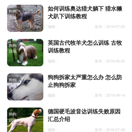
如何训练奥达猎犬躺下 猎水獭
狗狗
犬趴下训练教程
训练
编辑：
发布：2018-07-20
英国古代牧羊犬怎么训练 古牧
狗狗
训练教程
训练
编辑：
发布：2018-06-20
狗狗拆家太严重怎么办 怎么防
狗狗
止狗狗拆家
训练
编辑：
发布：2019-08-14
德国硬毛波音达训练失败原因
狗狗
汇总介绍
训练
编辑：
发布：2018-07-09