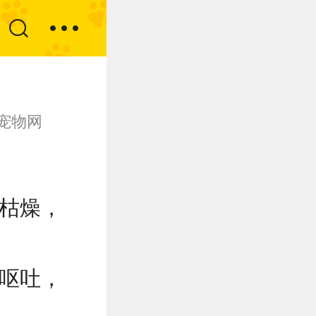
宠物网
枯燥，
呕吐，