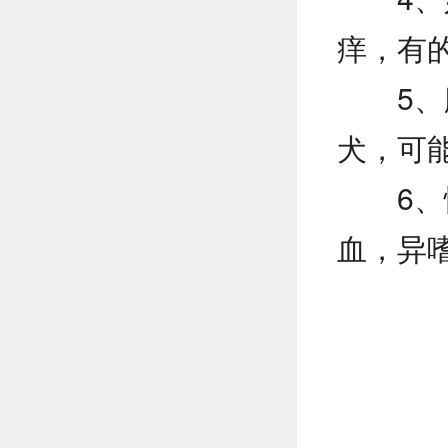
痒，有
5
犬，可
6
血，异