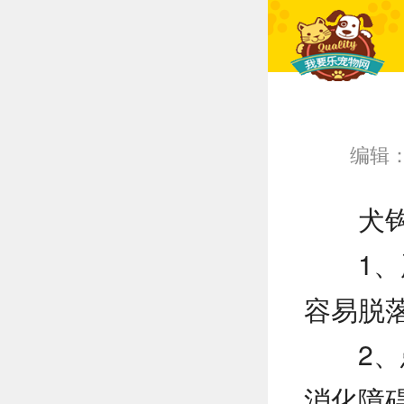
编辑
犬
1
容易脱
2
消化障