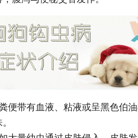
、粪便带有血液、粘液或呈黑色伯油
味。
、如大量幼虫通过皮肤侵入，皮肤发