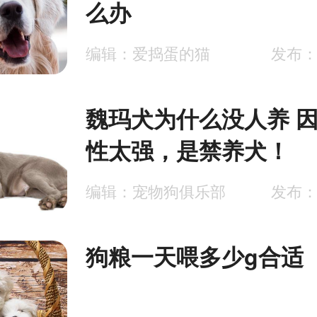
么办
编辑：爱捣蛋的猫
发布：2
魏玛犬为什么没人养 
性太强，是禁养犬！
编辑：宠物狗俱乐部
发布：2
狗粮一天喂多少g合适