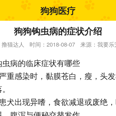
狗狗医疗
狗狗钩虫病的症状介绍
：撸猫达人
时间：2018-08-07
来源：我要乐
钩虫病的临床症状有哪些
、严重感染时，黏膜苍白，瘦，头发
落。
、患犬出现异嗜，食欲减退或废绝，
碍，腹泻与便秘交替发作。