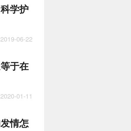
 科学护
019-06-22
延等于在
020-01-11
狗发情怎