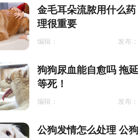
金毛耳朵流脓用什么药
理很重要
编辑：
发布：2
狗狗尿血能自愈吗 拖
等死！
编辑：
发布：2
公狗发情怎么处理 公