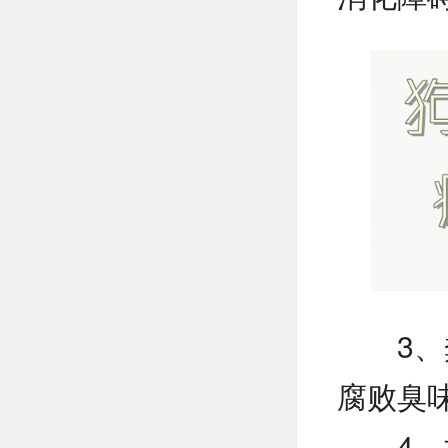
3
腐败臭
4