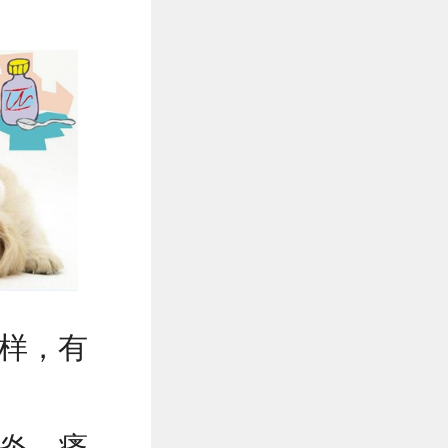
样，有
炎，瘙