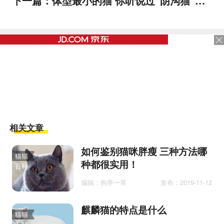
下一篇：
体型最小的猫 你听说过“阴沟猫”吗？
相关文章
如何鉴别猫咪胖瘦 三种方法哪
猫猫
种都很实用！
百科
编辑：狗界一哥
发布：2019-11-12
麒麟猫的特点是什么
猫猫