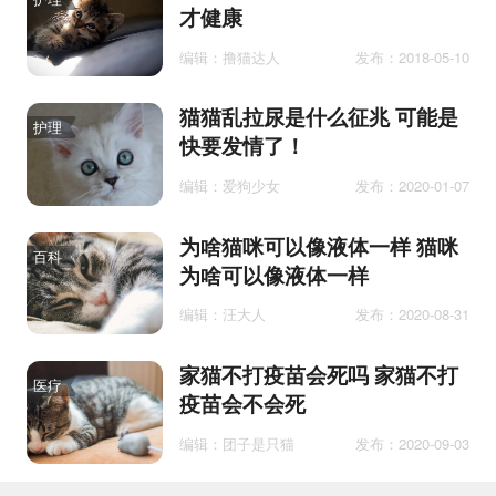
才健康
编辑：撸猫达人
发布：2018-05-10
猫猫乱拉尿是什么征兆 可能是
护理
快要发情了！
编辑：爱狗少女
发布：2020-01-07
为啥猫咪可以像液体一样 猫咪
百科
为啥可以像液体一样
编辑：汪大人
发布：2020-08-31
家猫不打疫苗会死吗 家猫不打
医疗
疫苗会不会死
编辑：团子是只猫
发布：2020-09-03