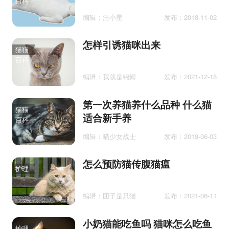
百科
编辑：汪小星
发布：2018-11-02
怎样引诱猫咪出来
猫猫
百科
编辑：我就是锦鲤
发布：2021-12-18
第一次养猫养什么品种 什么猫
猫猫
适合新手养
百科
编辑：喵少女战士
发布：2019-06-03
怎么预防猫传腹猫瘟
护理
编辑：团子是只猫
发布：2021-06-11
小奶猫能吃鱼吗 猫咪怎么吃鱼
护理