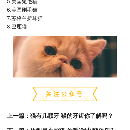
5.美国短毛猫
6.美国刚毛猫
7.苏格兰折耳猫
8.巴厘猫
上一篇：
猫有几颗牙 猫的牙齿你了解吗？