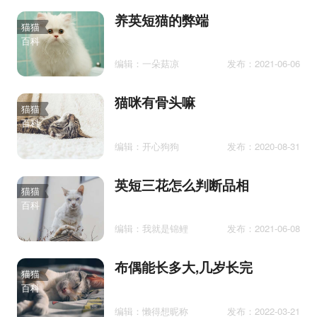
养英短猫的弊端
猫猫
百科
编辑：一朵菇凉
发布：2021-06-06
猫咪有骨头嘛
猫猫
百科
编辑：开心狗狗
发布：2020-08-31
英短三花怎么判断品相
猫猫
百科
编辑：我就是锦鲤
发布：2021-06-08
布偶能长多大,几岁长完
猫猫
百科
编辑：懒得想昵称
发布：2022-03-21