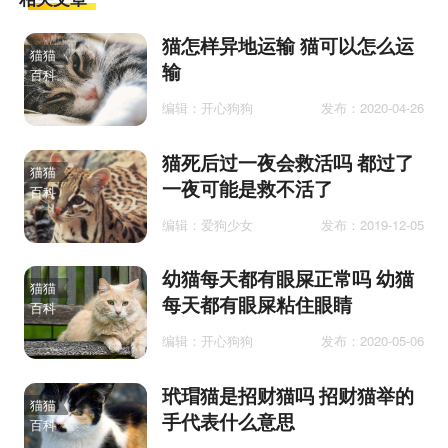
猫怎样异地运输 猫可以怎么运
猫猫
输
百科
编辑：开心狗狗
发布：2020-04-26
猫死后过一夜会救活吗 都过了
猫猫
一夜可能是救不活了
百科
编辑：爱狗少女
发布：2019-12-05
幼猫每天都有眼屎正常吗 幼猫
猫猫
每天都有眼屎粘住眼睛
百科
编辑：开心狗狗
发布：2020-05-06
玳瑁猫是招财猫吗 招财猫举的
猫猫
手代表什么意思
百科