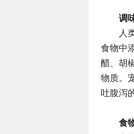
调
人
食物中
醋、胡
物质。
吐腹泻
食