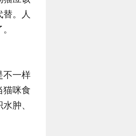
代替。人
了。
是不一样
当猫咪食
织水肿、