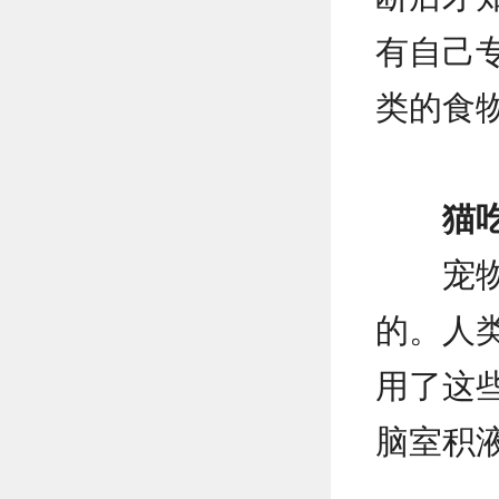
有自己
类的食
猫
宠
的。人
用了这
脑室积