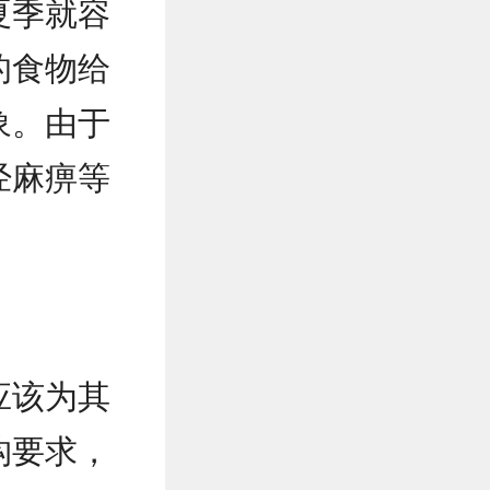
夏季就容
的食物给
象。由于
经麻痹等
应该为其
构要求，