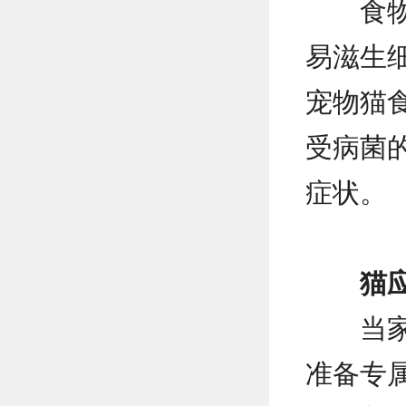
食
易滋生
宠物猫
受病菌
症状。
猫
当
准备专