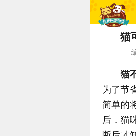
猫
猫
为了节
简单的
后，猫
断后才