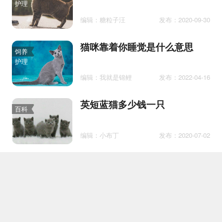
护理
编辑：糖粒子汪
发布：2020-09-30
猫咪靠着你睡觉是什么意思
饲养
护理
编辑：我就是锦鲤
发布：2022-04-16
英短蓝猫多少钱一只
百科
编辑：小布丁
发布：2020-07-02
新手养猫必备指南，99%的人
百科
都相见恨晚！
编辑：喵喵小仙女
发布：2019-07-30
猫可不可以饿一天