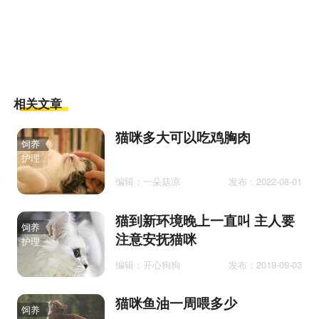
相关文章
猫咪多大可以吃鸡胸肉
饲养
护理
编辑：一朵菇凉
发布：2022-08-01
猫到新环境晚上一直叫 主人要
饲养
注意安抚猫咪
护理
编辑：开心狗狗
发布：2019-09-03
猫咪鱼油一周喂多少
饲养