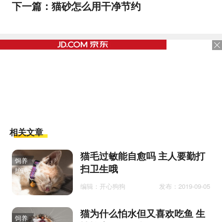
下一篇：
猫砂怎么用干净节约
相关文章
猫毛过敏能自愈吗 主人要勤打
饲养
扫卫生哦
护理
编辑：开心狗狗
发布：2019-09-05
猫为什么怕水但又喜欢吃鱼 生
饲养