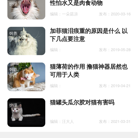
性怕水又是肉食动物
护理
编辑：一朵菇凉
发布：2020-03-16
加菲猫泪痕重的原因是什么 以
饲养
下几点要注意
护理
编辑：
发布：2019-05-28
猫薄荷的作用 撸猫神器居然也
饲养
可用于人类
护理
编辑：
发布：2019-04-21
猫罐头瓜尔胶对猫有害吗
护理
编辑：汪大人
发布：2021-03-31