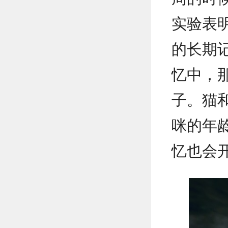
实验表
的长期
忆中，
子。猫
咪的年
忆也会