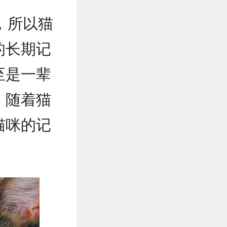
，所以猫
的长期记
至是一辈
。随着猫
猫咪的记