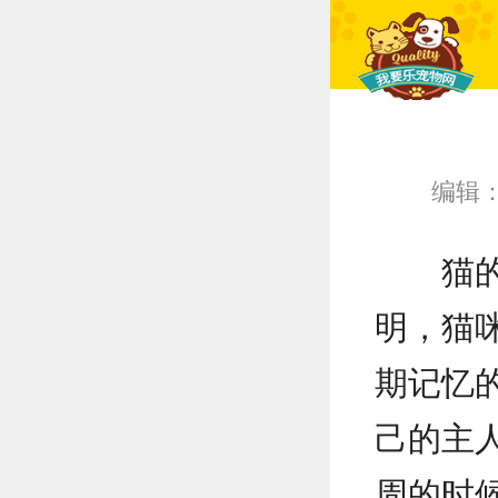
编辑
猫
明，猫
期记忆
己的主人
周的时