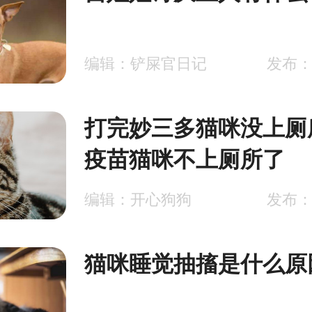
编辑：铲屎官日记
发布：2
打完妙三多猫咪没上厕
疫苗猫咪不上厕所了
编辑：开心狗狗
发布：2
猫咪睡觉抽搐是什么原