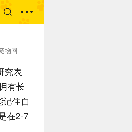
宠物网
研究表
是拥有长
能记住自
在2-7
。