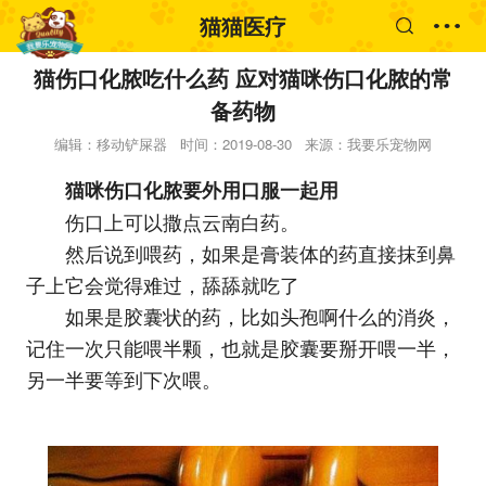
猫猫医疗
猫伤口化脓吃什么药 应对猫咪伤口化脓的常
备药物
编辑：移动铲屎器
时间：2019-08-30
来源：我要乐宠物网
猫咪伤口化脓要外用口服一起用
伤口上可以撒点云南白药。
然后说到喂药，如果是膏装体的药直接抹到鼻
子上它会觉得难过，舔舔就吃了
如果是胶囊状的药，比如头孢啊什么的消炎，
记住一次只能喂半颗，也就是胶囊要掰开喂一半，
另一半要等到下次喂。