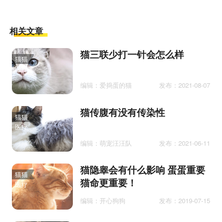
相关文章
猫三联少打一针会怎么样
猫猫
医疗
编辑：爱捣蛋的猫
发布：2021-08-07
猫传腹有没有传染性
猫猫
医疗
编辑：萌宠汪汪队
发布：2021-06-11
猫隐睾会有什么影响 蛋蛋重要
猫猫
猫命更重要！
医疗
编辑：开心狗狗
发布：2019-07-15