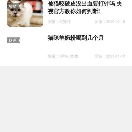
被猫咬破皮没出血要打针吗 央
猫猫
视官方教你如何判断!
医疗
编辑：爱宠社
发布：2019-09-18
猫咪羊奶粉喝到几个月
护理
编辑：冲鸭小鱼鱼
发布：2021-11-18
蓝猫和布偶配出来长什么样子
百科
编辑：柯基的小屁股
发布：2021-06-02
小幼猫为什么喜欢咬我手指头
训练
从小没有养成好习惯
编辑：一朵菇凉
发布：2020-03-19