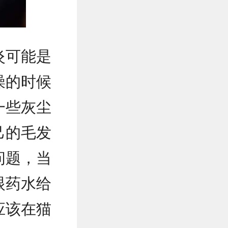
炎可能是
澡的时候
一些灰尘
己的毛发
问题，当
眼药水给
应该在猫