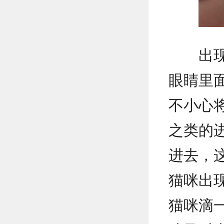
出
眼睛里
不小心
之类的
进去，
猫咪出
猫咪滴