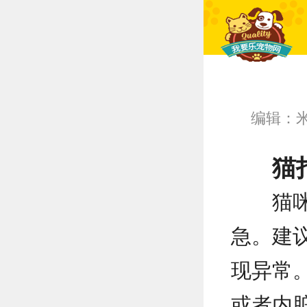
编辑：
猫
猫
急。建
现异常
或者内