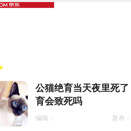
公猫绝育当天夜里死了
育会致死吗
编辑：
发布：2