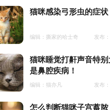
猫咪感染弓形虫的症状
编辑：撕家的哈士奇
发布：2
猫咪睡觉打鼾声音特别
是鼻腔疾病！
编辑：猫亦凡
发布：2
怎么判断猫咪子宫蓄脓