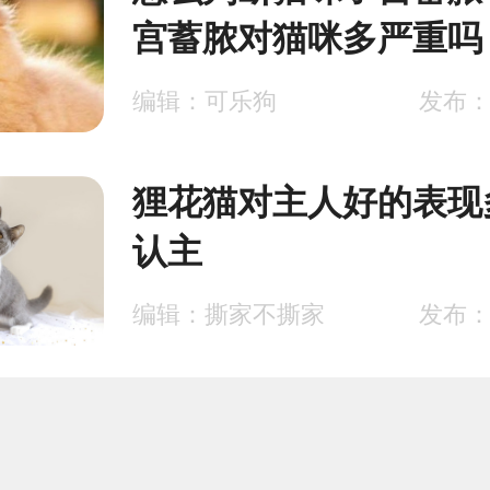
宫蓄脓对猫咪多严重吗
编辑：可乐狗
发布：2
狸花猫对主人好的表现
认主
编辑：撕家不撕家
发布：2
给猫注射疫苗注意事项
苗禁忌须知