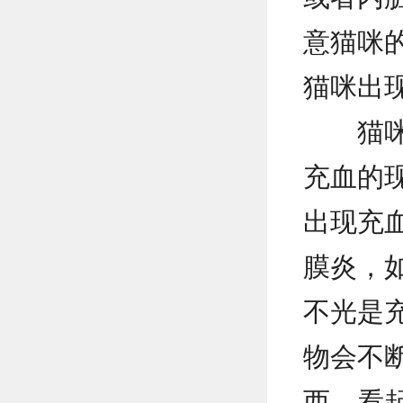
意猫咪
猫咪出
猫
充血的
出现充
膜炎，
不光是
物会不
西，看