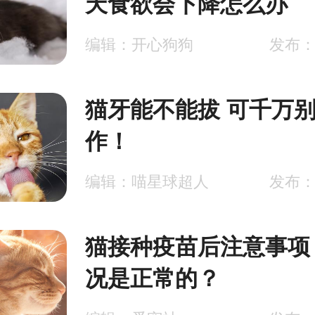
天食欲会下降怎么办
编辑：开心狗狗
发布：2
猫牙能不能拔 可千万
作！
编辑：喵星球超人
发布：2
猫接种疫苗后注意事项
况是正常的？