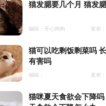
猫发腮要几个月 猫发
编辑：开心狗狗
发布：2
猫可以吃剩饭剩菜吗 
有害吗
编辑：
发布：2
猫咪夏天食欲会下降吗