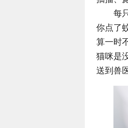
每
你点了
算一时
猫咪是
送到兽