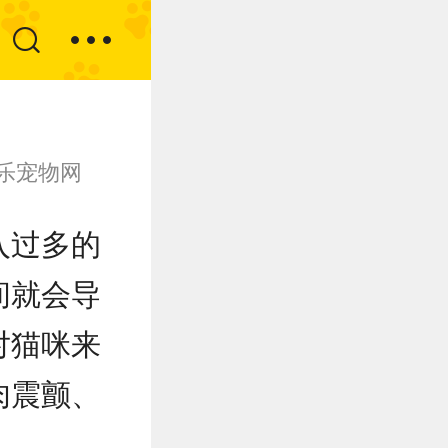
乐宠物网
入过多的
间就会导
对猫咪来
肉震颤、