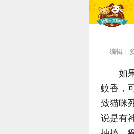
编辑：
如
蚊香，
致猫咪
说是有
抽搐、