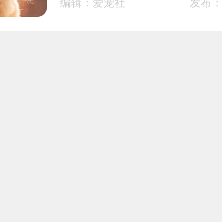
编辑：爱宠社
发布：2
英短蓝猫咬人该打他吗
编辑：多多的铲屎官
发布：2
猫可以洗澡吗 猫咪洗
需要控制一下！
编辑：猫大佬
发布：2