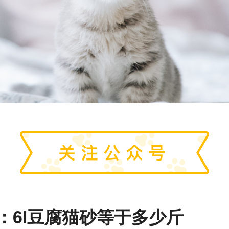
：
6l豆腐猫砂等于多少斤