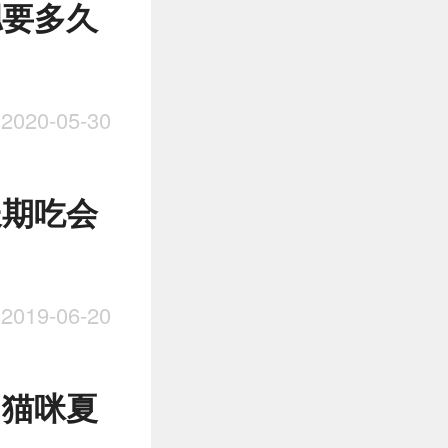
腮要多久
020-05-30
长期吃会
019-06-20
 猫咪夏